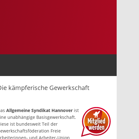
Die kämpferische Gewerkschaft
Das
Allgemeine Syndikat Hannover
ist
ine un­abhängige Basis­gewerkschaft.
iese ist bundesweit Teil der
ewerkschafts­föderation Freie
rbeiterinnen- und Arbeiter-Union