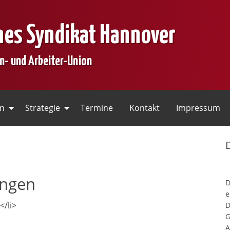
nes Syndikat Hannover
en- und Arbeiter-Union
en
Strategie
Termine
Kontakt
Impressum
ungen
e
</li>
D
G
A