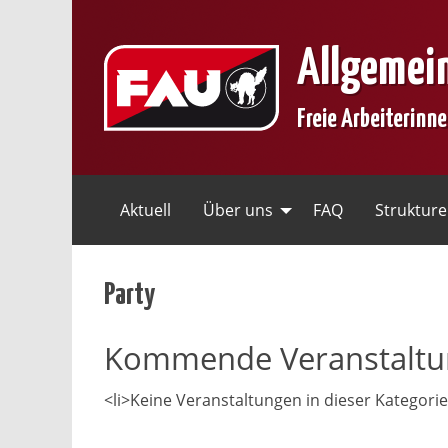
Skip
to
Allgemei
content
Freie Arbeiterinn
Aktuell
Über uns
FAQ
Struktur
Party
Kommende Veranstalt
<li>Keine Veranstaltungen in dieser Kategorie