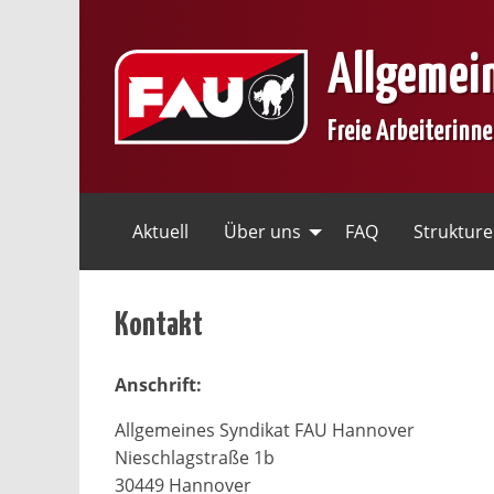
Skip
to
Allgemei
content
Freie Arbeiterinn
Aktuell
Über uns
FAQ
Struktur
Kontakt
Anschrift:
Allgemeines Syndikat FAU Hannover
Nieschlagstraße 1b
30449 Hannover