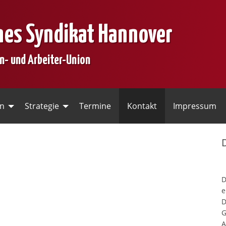
nes Syndikat Hannover
en- und Arbeiter-Union
en
Strategie
Termine
Kontakt
Impressum
e
D
G
A