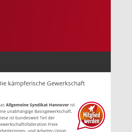
Die kämpferische Gewerkschaft
Das
Allgemeine Syndikat Hannover
ist
ine un­abhängige Basis­gewerkschaft.
iese ist bundesweit Teil der
ewerkschafts­föderation Freie
rbeiterinnen- und Arbeiter-Union