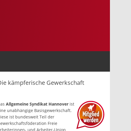
Die kämpferische Gewerkschaft
Das
Allgemeine Syndikat Hannover
ist
ine un­abhängige Basis­gewerkschaft.
iese ist bundesweit Teil der
ewerkschafts­föderation Freie
rbeiterinnen- und Arbeiter-Union