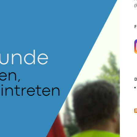
(
F
D