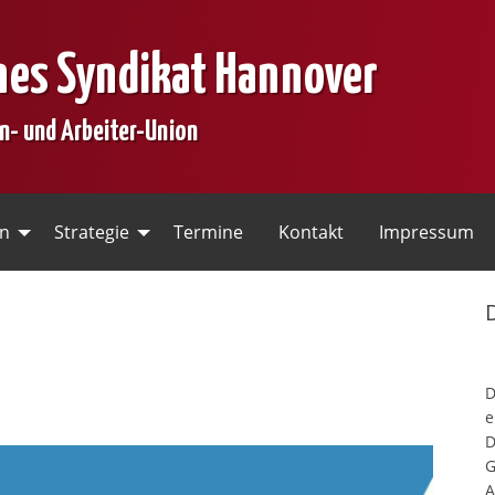
nes Syndikat Hannover
en- und Arbeiter-Union
en
Strategie
Termine
Kontakt
Impressum
e
D
G
A