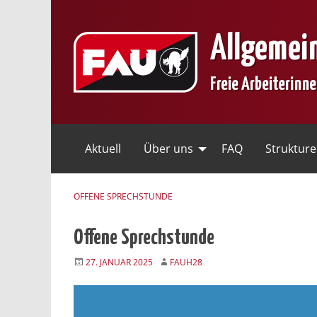
Skip
to
Allgemei
content
Freie Arbeiterinn
Aktuell
Über uns
FAQ
Struktur
OFFENE SPRECHSTUNDE
Offene Sprechstunde
27. JANUAR 2025
FAUH28