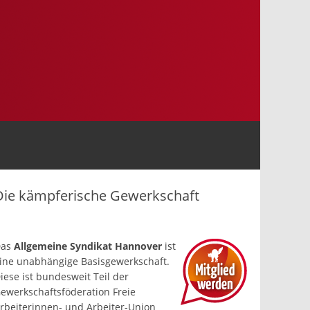
Die kämpferische Gewerkschaft
Das
Allgemeine Syndikat Hannover
ist
ine un­abhängige Basis­gewerkschaft.
iese ist bundesweit Teil der
ewerkschafts­föderation Freie
rbeiterinnen- und Arbeiter-Union