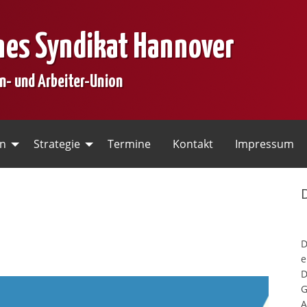
nes Syndikat Hannover
en- und Arbeiter-Union
en
Strategie
Termine
Kontakt
Impressum
e
D
G
A