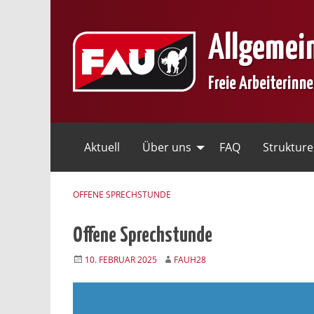
Skip
to
Allgemei
content
Freie Arbeiterinn
Aktuell
Über uns
FAQ
Struktur
OFFENE SPRECHSTUNDE
Offene Sprechstunde
10. FEBRUAR 2025
FAUH28