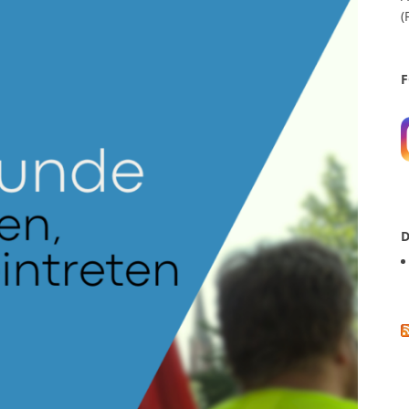
(
F
D