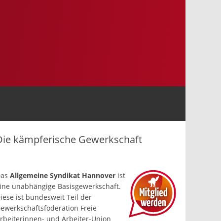
Die kämpferische Gewerkschaft
Das
Allgemeine Syndikat Hannover
ist
ine un­abhängige Basis­gewerkschaft.
iese ist bundesweit Teil der
ewerkschafts­föderation Freie
rbeiterinnen- und Arbeiter-Union