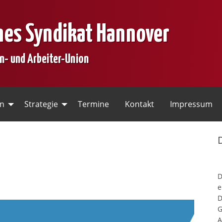
nes Syndikat Hannover
en- und Arbeiter-Union
en
Strategie
Termine
Kontakt
Impressum
e
D
G
A