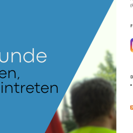
(
F
D