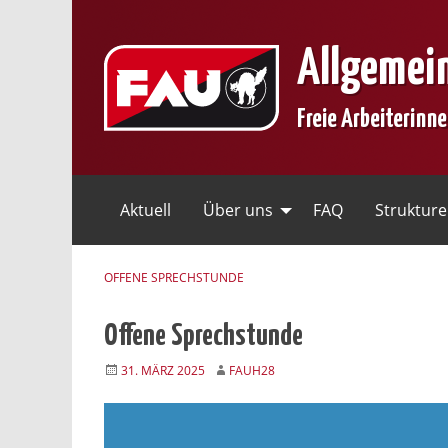
Skip
to
Allgemei
content
Freie Arbeiterinn
Aktuell
Über uns
FAQ
Struktur
OFFENE SPRECHSTUNDE
Offene Sprechstunde
31. MÄRZ 2025
FAUH28