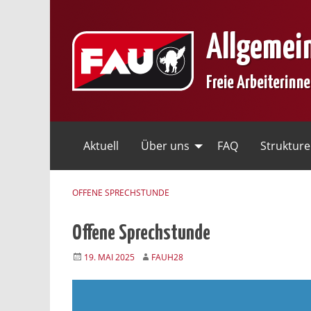
Skip
to
Allgemei
content
Freie Arbeiterinn
Aktuell
Über uns
FAQ
Struktur
OFFENE SPRECHSTUNDE
Offene Sprechstunde
19. MAI 2025
FAUH28