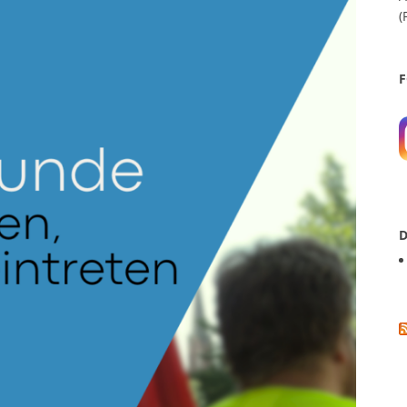
(
F
D