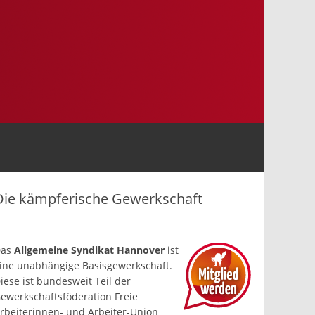
Die kämpferische Gewerkschaft
Das
Allgemeine Syndikat Hannover
ist
ine un­abhängige Basis­gewerkschaft.
iese ist bundesweit Teil der
ewerkschafts­föderation Freie
rbeiterinnen- und Arbeiter-Union