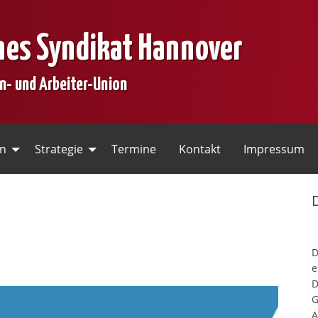
nes Syndikat Hannover
en- und Arbeiter-Union
en
Strategie
Termine
Kontakt
Impressum
e
D
G
A