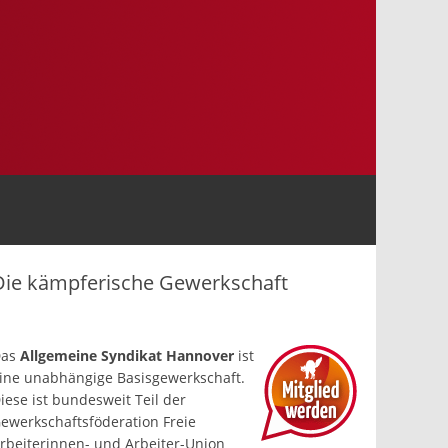
Die kämpferische Gewerkschaft
Das
Allgemeine Syndikat Hannover
ist
ine un­abhängige Basis­gewerkschaft.
iese ist bundesweit Teil der
ewerkschafts­föderation Freie
rbeiterinnen- und Arbeiter-Union