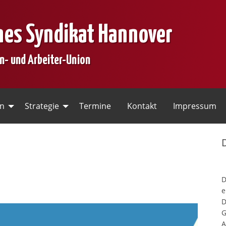
nes Syndikat Hannover
en- und Arbeiter-Union
en
Strategie
Termine
Kontakt
Impressum
e
D
G
A