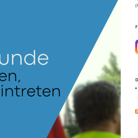
(
F
D