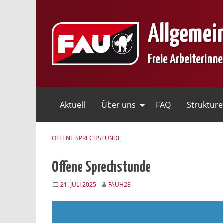
Skip
to
Allgemei
content
Freie Arbeiterinn
Aktuell
Über uns
FAQ
Struktur
OFFENE SPRECHSTUNDE
Offene Sprechstunde
21. JULI 2025
FAUH28