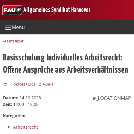
Skip
Allgemeines Syndikat Hannover
to
content
Menu
ARBEITSRECHT
Basisschulung Individuelles Arbeitsrecht:
Offene Ansprüche aus Arbeitsverhältnissen
14. OKTOBER 2023
FAUH15
Datum:
14.10.2023
#_LOCATIONMAP
Zeit:
14:00 - 18:00
Kategorien:
Arbeitsrecht