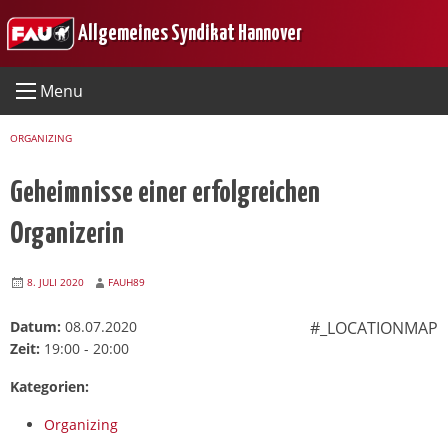
Skip
Allgemeines Syndikat Hannover
to
content
Menu
ORGANIZING
Geheimnisse einer erfolgreichen
Organizerin
8. JULI 2020
FAUH89
Datum:
08.07.2020
#_LOCATIONMAP
Zeit:
19:00 - 20:00
Kategorien:
Organizing