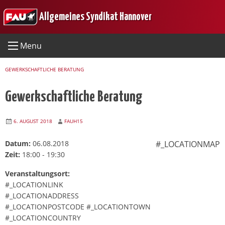
Skip
Allgemeines Syndikat Hannover
to
content
Menu
GEWERKSCHAFTLICHE BERATUNG
Gewerkschaftliche Beratung
6. AUGUST 2018
FAUH15
Datum:
06.08.2018
#_LOCATIONMAP
Zeit:
18:00 - 19:30
Veranstaltungsort:
#_LOCATIONLINK
#_LOCATIONADDRESS
#_LOCATIONPOSTCODE #_LOCATIONTOWN
#_LOCATIONCOUNTRY