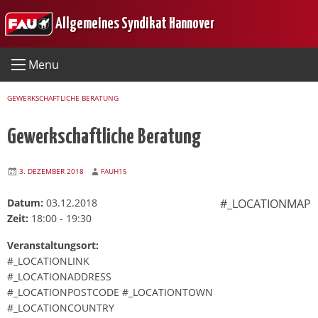
Skip
Allgemeines Syndikat Hannover
to
content
Menu
GEWERKSCHAFTLICHE BERATUNG
Gewerkschaftliche Beratung
3. DEZEMBER 2018
FAUH15
Datum:
03.12.2018
#_LOCATIONMAP
Zeit:
18:00 - 19:30
Veranstaltungsort:
#_LOCATIONLINK
#_LOCATIONADDRESS
#_LOCATIONPOSTCODE #_LOCATIONTOWN
#_LOCATIONCOUNTRY