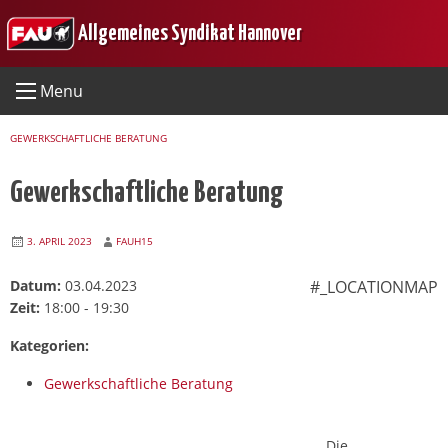
Skip
Allgemeines Syndikat Hannover
to
content
Menu
GEWERKSCHAFTLICHE BERATUNG
Gewerkschaftliche Beratung
3. APRIL 2023
FAUH15
Datum:
03.04.2023
#_LOCATIONMAP
Zeit:
18:00 - 19:30
Kategorien:
Gewerkschaftliche Beratung
Die