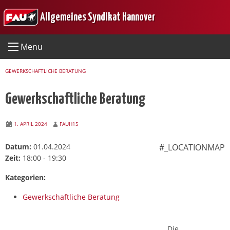
Skip
Allgemeines Syndikat Hannover
to
content
Menu
GEWERKSCHAFTLICHE BERATUNG
Gewerkschaftliche Beratung
1. APRIL 2024
FAUH15
Datum:
01.04.2024
#_LOCATIONMAP
Zeit:
18:00 - 19:30
Kategorien:
Gewerkschaftliche Beratung
Die