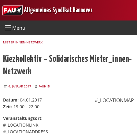
Skip
Allgemeines Syndikat Hannover
to
content
Menu
MIETER_INNEN-NETZWERK
Kiezkollektiv – Solidarisches Mieter_innen-
Netzwerk
4. JANUAR 2017
FAUH15
Datum:
04.01.2017
#_LOCATIONMAP
Zeit:
19:00 - 22:00
Veranstaltungsort:
#_LOCATIONLINK
#_LOCATIONADDRESS