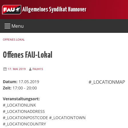
Skip
Allgemeines Syndikat Hannover
to
content
Menu
OFFENES LOKAL
Offenes FAU-Lokal
17. MAI 2019
FAUH15
Datum:
17.05.2019
#_LOCATIONMAP
Zeit:
17:00 - 20:00
Veranstaltungsort:
#_LOCATIONLINK
#_LOCATIONADDRESS
#_LOCATIONPOSTCODE #_LOCATIONTOWN
#_LOCATIONCOUNTRY