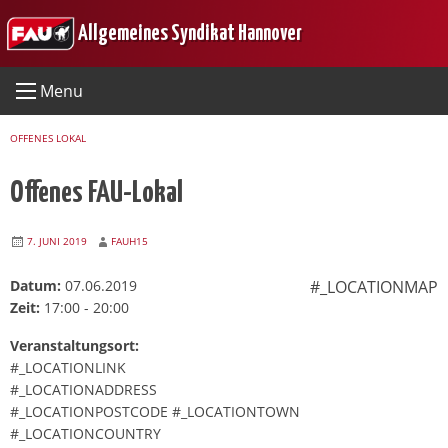
Skip
Allgemeines Syndikat Hannover
to
content
Menu
OFFENES LOKAL
Offenes FAU-Lokal
7. JUNI 2019
FAUH15
Datum:
07.06.2019
#_LOCATIONMAP
Zeit:
17:00 - 20:00
Veranstaltungsort:
#_LOCATIONLINK
#_LOCATIONADDRESS
#_LOCATIONPOSTCODE #_LOCATIONTOWN
#_LOCATIONCOUNTRY