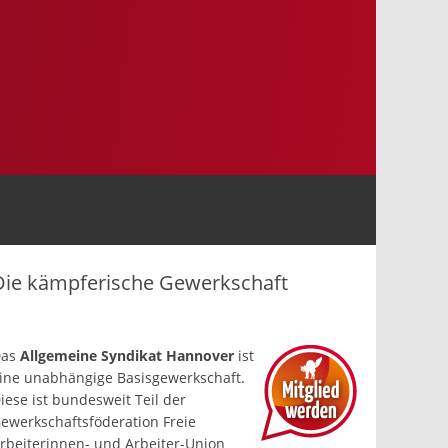
Die kämpferische Gewerkschaft
Das
Allgemeine Syndikat Hannover
ist
ine un­abhängige Basis­gewerkschaft.
iese ist bundesweit Teil der
ewerkschafts­föderation Freie
rbeiterinnen- und Arbeiter-Union