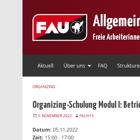
Skip
to
Allgemei
content
Freie Arbeiterinn
Aktuell
Über uns
FAQ
Struktur
ORGANIZING
Organizing-Schulung Modul I: Betr
5. NOVEMBER 2022
FAUH15
Datum:
05.11.2022
Zeit:
15:00 - 17:00