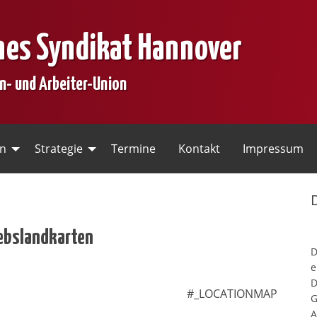
nes Syndikat Hannover
en- und Arbeiter-Union
en
Strategie
Termine
Kontakt
Impressum
iebslandkarten
e
D
#_LOCATIONMAP
G
A