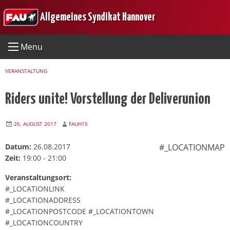
Skip
Allgemeines Syndikat Hannover
to
content
Menu
VERANSTALTUNG
Riders unite! Vorstellung der Deliverunion
26. AUGUST 2017
FAUH15
Datum:
26.08.2017
#_LOCATIONMAP
Zeit:
19:00 - 21:00
Veranstaltungsort:
#_LOCATIONLINK
#_LOCATIONADDRESS
#_LOCATIONPOSTCODE #_LOCATIONTOWN
#_LOCATIONCOUNTRY