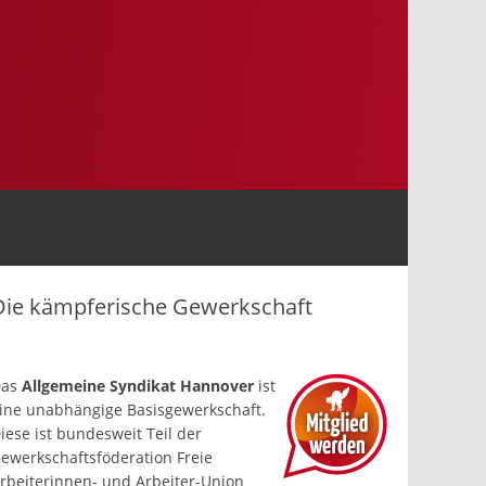
Die kämpferische Gewerkschaft
Das
Allgemeine Syndikat Hannover
ist
ine un­abhängige Basis­gewerkschaft.
iese ist bundesweit Teil der
ewerkschafts­föderation Freie
rbeiterinnen- und Arbeiter-Union