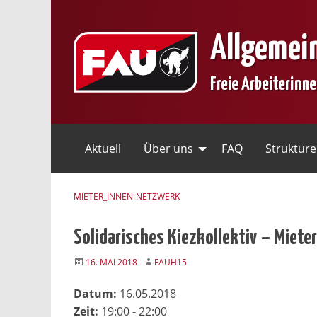
Skip
to
Allgemei
content
Freie Arbeiterinn
Aktuell
Über uns
FAQ
Struktur
MIETER_INNEN-NETZWERK
Solidarisches Kiezkollektiv – Miet
16. MAI 2018
FAUH15
Datum:
16.05.2018
Zeit:
19:00 - 22:00