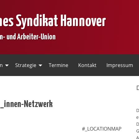
nes Syndikat Hannover
en- und Arbeiter-Union
en
Strategie
Termine
Kontakt
Impressum
er_innen-Netzwerk
e
D
#_LOCATIONMAP
G
A