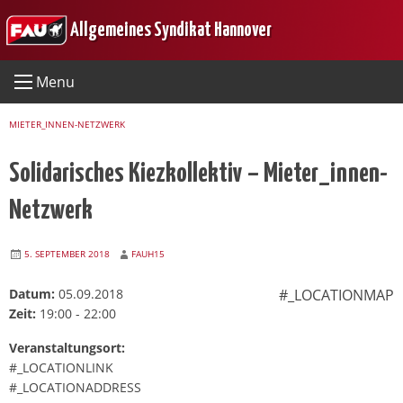
Skip
Allgemeines Syndikat Hannover
to
content
Menu
MIETER_INNEN-NETZWERK
Solidarisches Kiezkollektiv – Mieter_innen-
Netzwerk
5. SEPTEMBER 2018
FAUH15
Datum:
05.09.2018
#_LOCATIONMAP
Zeit:
19:00 - 22:00
Veranstaltungsort:
#_LOCATIONLINK
#_LOCATIONADDRESS