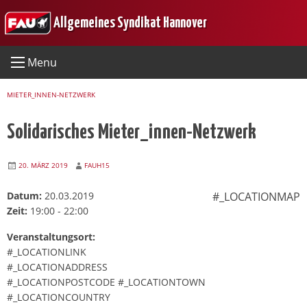
Skip
Allgemeines Syndikat Hannover
to
content
Menu
MIETER_INNEN-NETZWERK
Solidarisches Mieter_innen-Netzwerk
20. MÄRZ 2019
FAUH15
Datum:
20.03.2019
#_LOCATIONMAP
Zeit:
19:00 - 22:00
Veranstaltungsort:
#_LOCATIONLINK
#_LOCATIONADDRESS
#_LOCATIONPOSTCODE #_LOCATIONTOWN
#_LOCATIONCOUNTRY