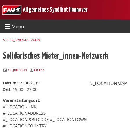
Skip
Allgemeines Syndikat Hannover
to
content
Menu
MIETER_INNEN-NETZWERK
Solidarisches Mieter_innen-Netzwerk
19. JUNI 2019
FAUH15
Datum:
19.06.2019
#_LOCATIONMAP
Zeit:
19:00 - 22:00
Veranstaltungsort:
#_LOCATIONLINK
#_LOCATIONADDRESS
#_LOCATIONPOSTCODE #_LOCATIONTOWN
#_LOCATIONCOUNTRY