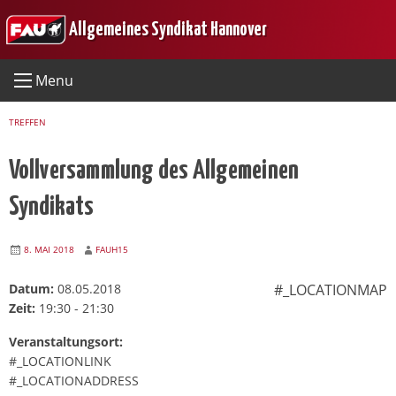
Skip
Allgemeines Syndikat Hannover
to
content
Menu
TREFFEN
Vollversammlung des Allgemeinen
Syndikats
8. MAI 2018
FAUH15
Datum:
08.05.2018
#_LOCATIONMAP
Zeit:
19:30 - 21:30
Veranstaltungsort:
#_LOCATIONLINK
#_LOCATIONADDRESS