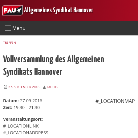
Skip
Allgemeines Syndikat Hannover
to
content
Menu
TREFFEN
Vollversammlung des Allgemeinen
Syndikats Hannover
27. SEPTEMBER 2016
FAUH15
Datum:
27.09.2016
#_LOCATIONMAP
Zeit:
19:30 - 21:30
Veranstaltungsort:
#_LOCATIONLINK
#_LOCATIONADDRESS