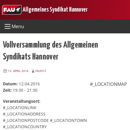
Skip
Allgemeines Syndikat Hannover
to
content
Menu
Vollversammlung des Allgemeinen
Syndikats Hannover
12. APRIL 2016
FAUH15
Datum:
12.04.2016
#_LOCATIONMAP
Zeit:
19:30 - 21:30
Veranstaltungsort:
#_LOCATIONLINK
#_LOCATIONADDRESS
#_LOCATIONPOSTCODE #_LOCATIONTOWN
#_LOCATIONCOUNTRY