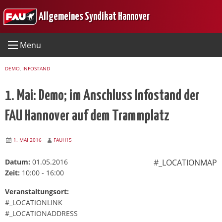
Skip
Allgemeines Syndikat Hannover
to
content
Menu
DEMO
,
INFOSTAND
1. Mai: Demo; im Anschluss Infostand der
FAU Hannover auf dem Trammplatz
1. MAI 2016
FAUH15
Datum:
01.05.2016
#_LOCATIONMAP
Zeit:
10:00 - 16:00
Veranstaltungsort:
#_LOCATIONLINK
#_LOCATIONADDRESS