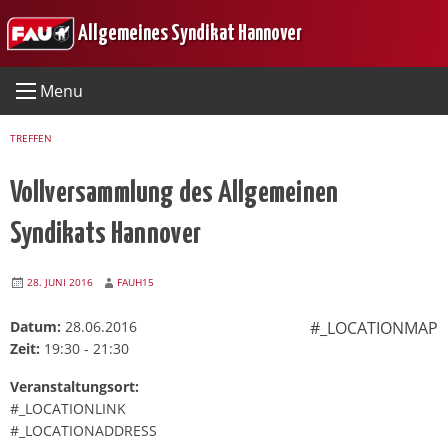
Skip
Allgemeines Syndikat Hannover
to
content
Menu
TREFFEN
Vollversammlung des Allgemeinen
Syndikats Hannover
28. JUNI 2016
FAUH15
Datum:
28.06.2016
#_LOCATIONMAP
Zeit:
19:30 - 21:30
Veranstaltungsort:
#_LOCATIONLINK
#_LOCATIONADDRESS