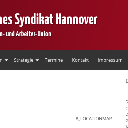
nes Syndikat Hannover
en- und Arbeiter-Union
en
Strategie
Termine
Kontakt
Impressum
e
D
#_LOCATIONMAP
G
A