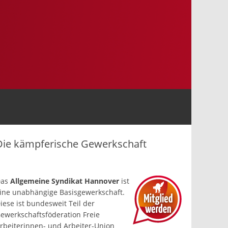
Die kämpferische Gewerkschaft
Das
Allgemeine Syndikat Hannover
ist
ine un­abhängige Basis­gewerkschaft.
iese ist bundesweit Teil der
ewerkschafts­föderation Freie
rbeiterinnen- und Arbeiter-Union