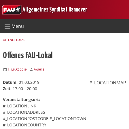
Skip
Allgemeines Syndikat Hannover
to
content
Menu
OFFENES LOKAL
Offenes FAU-Lokal
1. MÄRZ 2019
FAUH15
Datum:
01.03.2019
#_LOCATIONMAP
Zeit:
17:00 - 20:00
Veranstaltungsort:
#_LOCATIONLINK
#_LOCATIONADDRESS
#_LOCATIONPOSTCODE #_LOCATIONTOWN
#_LOCATIONCOUNTRY