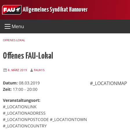
Skip
Allgemeines Syndikat Hannover
to
content
Menu
OFFENES LOKAL
Offenes FAU-Lokal
8. MÄRZ 2019
FAUH15
Datum:
08.03.2019
#_LOCATIONMAP
Zeit:
17:00 - 20:00
Veranstaltungsort:
#_LOCATIONLINK
#_LOCATIONADDRESS
#_LOCATIONPOSTCODE #_LOCATIONTOWN
#_LOCATIONCOUNTRY