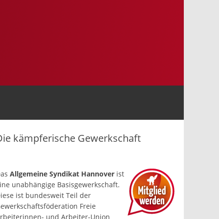
Die kämpferische Gewerkschaft
Das
Allgemeine Syndikat Hannover
ist
ine un­abhängige Basis­gewerkschaft.
iese ist bundesweit Teil der
ewerkschafts­föderation Freie
rbeiterinnen- und Arbeiter-Union