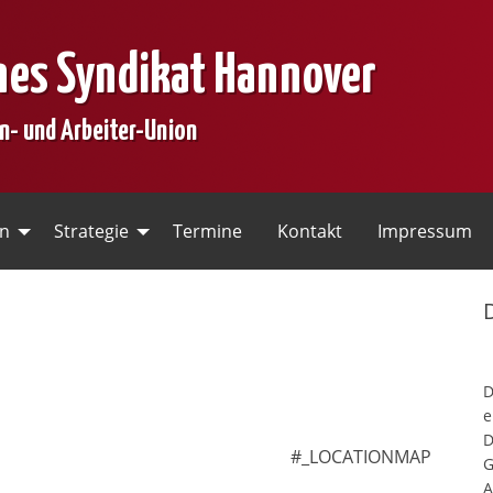
nes Syndikat Hannover
en- und Arbeiter-Union
en
Strategie
Termine
Kontakt
Impressum
e
D
#_LOCATIONMAP
G
A