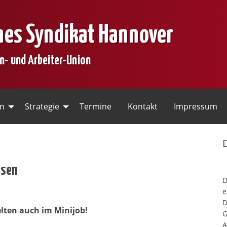
nes Syndikat Hannover
en- und Arbeiter-Union
en
Strategie
Termine
Kontakt
Impressum
esen
e
D
elten auch im Minijob!
G
A