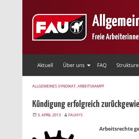
Skip
to
Allgemei
content
Freie Arbeiterinn
Aktuell
Über uns
FAQ
Struktur
ALLGEMEINES SYNDIKAT
,
ARBEITSKAMPF
Kündigung erfolgreich zurückgewi
3. APRIL 2013
FAUH15
Arbeitsrechte g