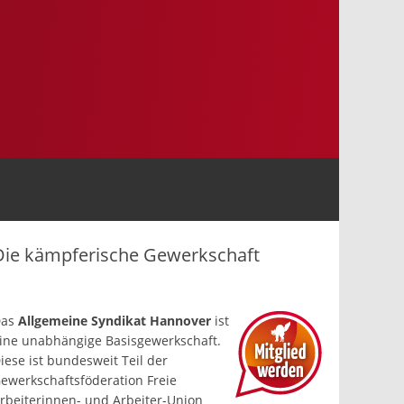
Die kämpferische Gewerkschaft
Das
Allgemeine Syndikat Hannover
ist
ine un­abhängige Basis­gewerkschaft.
iese ist bundesweit Teil der
ewerkschafts­föderation Freie
rbeiterinnen- und Arbeiter-Union