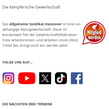
o
Die kämpferische Gewerkschaft
s
t
Das
Allgemeine Syndikat Hannover
ist eine un­
N
abhängige Basis­gewerkschaft. Diese ist
a
bundesweit Teil der Gewerkschafts­föderation
v
Freie Arbeiterinnen- und Arbeiter-Union (FAU).
Tretet bei, bringt euch ein, werdet aktiv!
i
g
a
FOLGE UNS AUF…
t
i
o
n
DIE NÄCHSTEN DREI TERMINE