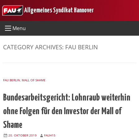
Skip
Allgemeines Syndikat Hannover
to
content
Menu
CATEGORY ARCHIVES:
FAU BERLIN
FAU BERLIN
,
MALL OF SHAME
Bundesarbeitsgericht: Lohnraub weiterhin
ohne Folgen für den Investor der Mall of
Shame
20. OKTOBER 2019
FAUH15