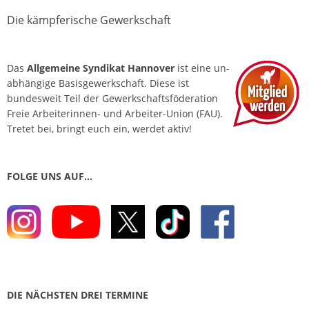
o
Die kämpferische Gewerkschaft
s
t
Das
Allgemeine Syndikat Hannover
ist eine un­
N
abhängige Basis­gewerkschaft. Diese ist
a
bundesweit Teil der Gewerkschafts­föderation
v
Freie Arbeiterinnen- und Arbeiter-Union (FAU).
Tretet bei, bringt euch ein, werdet aktiv!
i
g
a
FOLGE UNS AUF…
t
i
o
n
DIE NÄCHSTEN DREI TERMINE