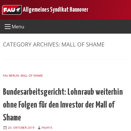
Skip
Allgemeines Syndikat Hannover
to
content
Menu
CATEGORY ARCHIVES:
MALL OF SHAME
FAU BERLIN
,
MALL OF SHAME
Bundesarbeitsgericht: Lohnraub weiterhin
ohne Folgen für den Investor der Mall of
Shame
20. OKTOBER 2019
FAUH15