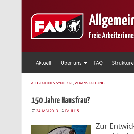
Skip
to
Allgemei
content
Freie Arbeiterinn
Aktuell
Über uns
FAQ
Struktur
ALLGEMEINES SYNDIKAT
,
VERANSTALTUNG
150 Jahre Hausfrau?
24. MAI 2013
FAUH15
Zur Entwic