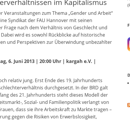
erverhältnissen im Kapitalismus
(
r Veranstaltungen zum Thema „Gender und Arbeit“
ine Syndikat der FAU Hannover mit seinen
F
er Frage nach dem Verhältnis von Geschlecht und
 Dabei wird es sowohl Rückblicke auf historische
ten und Perspektiven zur Überwindung unbezahlter
, 6. Juni 2013 | 20:00 Uhr | kargah e.V. |
D
och relativ jung. Erst Ende des 19. Jahrhunderts
schlechterverhältnis durchgesetzt. In der BRD galt
nfang des 21. Jahrhunderts steht dieses Modell der
itsmarkt-, Sozial- und Familienpolitik verlangt von
auen, dass sie ihre Arbeitskraft zu Markte tragen –
ung gegen die Risiken von Erwerbslosigkeit,