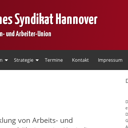
nes Syndikat Hannover
en- und Arbeiter-Union
en
Strategie
Termine
Kontakt
Impressum
e
D
klung von Arbeits- und
G
A