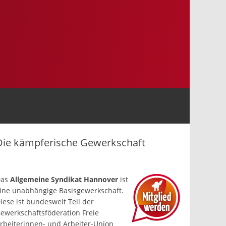
Die kämpferische Gewerkschaft
Das
Allgemeine Syndikat Hannover
ist
ine un­abhängige Basis­gewerkschaft.
iese ist bundesweit Teil der
ewerkschafts­föderation Freie
rbeiterinnen- und Arbeiter-Union