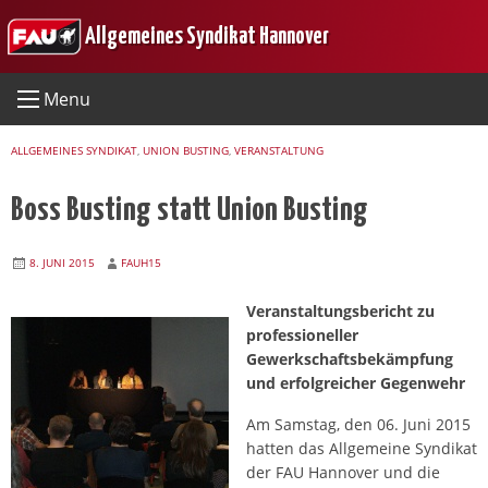
Skip
Allgemeines Syndikat Hannover
to
content
Menu
ALLGEMEINES SYNDIKAT
,
UNION BUSTING
,
VERANSTALTUNG
Boss Busting statt Union Busting
8. JUNI 2015
FAUH15
Veranstaltungsbericht zu
professioneller
Gewerkschaftsbekämpfung
und erfolgreicher Gegenwehr
Am Samstag, den 06. Juni 2015
hatten das Allgemeine Syndikat
der FAU Hannover und die