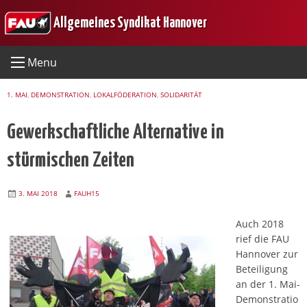
Skip
Allgemeines Syndikat Hannover
to
content
Menu
1. MAI
,
DEMONSTRATION
,
LOKALFÖDERATION
,
SOLIDARITÄT
Gewerkschaftliche Alternative in
stürmischen Zeiten
3. MAI 2018
FAUH15
Auch 2018
rief die FAU
Hannover zur
Beteiligung
an der 1. Mai-
Demonstratio