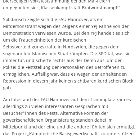
bierseeligen Volksfeststimmung bei den Mai-Feiern
entgegneten sie: „Klassenkampf statt Bratwurstmampf!“
Solidarisch zeigte sich die FAU Hannover, als ein
Mitdemonstrant wegen des Zeigens einer YPJ-Fahne von der
Demonstration verwiesen wurde. Bei den YPJ handelt es sich
um die Fraueneinheiten der kurdischen
Selbstverteidigungskräfte in Nordsyrien, die gegen den
sogenannten Islamischen Staat kämpfen. Die SPD tat, was sie
immer tut, und scherte rechts aus der Demo aus, um der
Polizei die Feststellung der Personalien des Betroffenen zu
ermöglichen. Auffällig war, dass es wegen der anhaltenden
Repression in diesem Jahr keinen sichtbaren kurdischen Block
gab.
Am Infostand der FAU Hannover auf dem Trammplatz kam es
allerdings zu vielen interessanten Gesprächen mit
Besucher*innen des Fests. Alternative Formen der
gewerkschaftlichen Organisierung standen dabei im
Mittelpunkt und der eine und die andere fühlten sich ermutigt,
das Projekt „Kämpferische Basisgewerkschaft“ zu unterstützen.