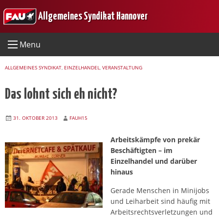
Skip
Allgemeines Syndikat Hannover
to
content
Menu
ALLGEMEINES SYNDIKAT
,
EINZELHANDEL
,
VERANSTALTUNG
Das lohnt sich eh nicht?
31. OKTOBER 2013
FAUH15
Arbeitskämpfe von prekär
Beschäftigten – im
Einzelhandel und darüber
hinaus
Gerade Menschen in Minijobs
und Leiharbeit sind häufig mit
Arbeitsrechtsverletzungen und