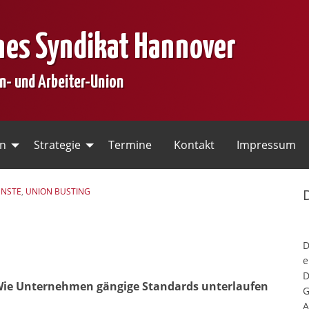
nes Syndikat Hannover
en- und Arbeiter-Union
en
Strategie
Termine
Kontakt
Impressum
ENSTE
,
UNION BUSTING
e
D
ie Unternehmen gängige Standards unterlaufen
G
A