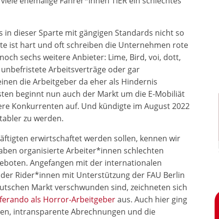
viele ehemalige Fahrer*innen TIER ein schlechtes
Ups in dieser Sparte mit gängigen Standards nicht so
 ist hart und oft schreiben die Unternehmen rote
noch sechs weitere Anbieter: Lime, Bird, voi, dott,
 unbefristete Arbeitsverträge oder gar
inen die Arbeitgeber da eher als Hindernis
ten beginnt nun auch der Markt um die E-Mobiliät
ndere Konkurrenten auf. Und kündigte im August 2022
itabler zu werden.
äftigten erwirtschaftet werden sollen, kennen wir
haben organisierte Arbeiter*innen schlechten
eboten. Angefangen mit der internationalen
 der Rider*innen mit Unterstützung der FAU Berlin
eutschen Markt verschwunden sind, zeichneten sich
eferando als Horror-Arbeitgeber
aus. Auch hier ging
gen, intransparente Abrechnungen und die