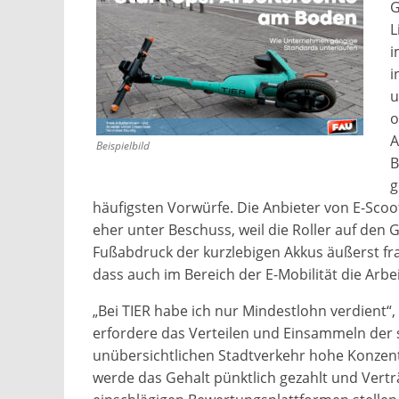
G
L
i
i
u
o
A
Beispielbild
B
g
häufigsten Vorwürfe. Die Anbieter von E-Scoot
eher unter Beschuss, weil die Roller auf de
Fußabdruck der kurzlebigen Akkus äußerst fra
dass auch im Bereich der E-Mobilität die Arbe
„Bei TIER habe ich nur Mindestlohn verdient“
erfordere das Verteilen und Einsammeln der 
unübersichtlichen Stadtverkehr hohe Konzentr
werde das Gehalt pünktlich gezahlt und Verträg