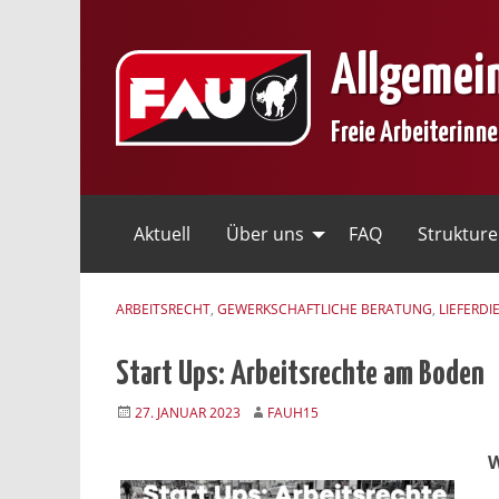
Skip
to
Allgemei
content
Freie Arbeiterinn
Aktuell
Über uns
FAQ
Struktur
ARBEITSRECHT
,
GEWERKSCHAFTLICHE BERATUNG
,
LIEFERDI
Start Ups: Arbeitsrechte am Boden
27. JANUAR 2023
FAUH15
W