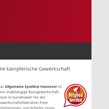
Die kämpferische Gewerkschaft
Das
Allgemeine Syndikat Hannover
ist
ine un­abhängige Basis­gewerkschaft.
iese ist bundesweit Teil der
ewerkschafts­föderation Freie
rbeiterinnen- und Arbeiter-Union