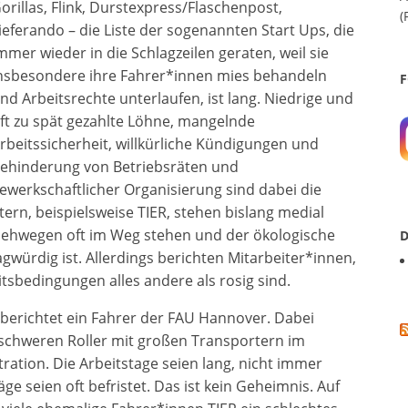
orillas, Flink, Durstexpress/Flaschenpost,
(
ieferando – die Liste der sogenannten Start Ups, die
mmer wieder in die Schlagzeilen geraten, weil sie
nsbesondere ihre Fahrer*innen mies behandeln
F
nd Arbeitsrechte unterlaufen, ist lang. Niedrige und
ft zu spät gezahlte Löhne, mangelnde
rbeitssicherheit, willkürliche Kündigungen und
ehinderung von Betriebsräten und
ewerkschaftlicher Organisierung sind dabei die
ern, beispielsweise TIER, stehen bislang medial
n Gehwegen oft im Weg stehen und der ökologische
D
gwürdig ist. Allerdings berichten Mitarbeiter*innen,
itsbedingungen alles andere als rosig sind.
, berichtet ein Fahrer der FAU Hannover. Dabei
schweren Roller mit großen Transportern im
ation. Die Arbeitstage seien lang, nicht immer
e seien oft befristet. Das ist kein Geheimnis. Auf