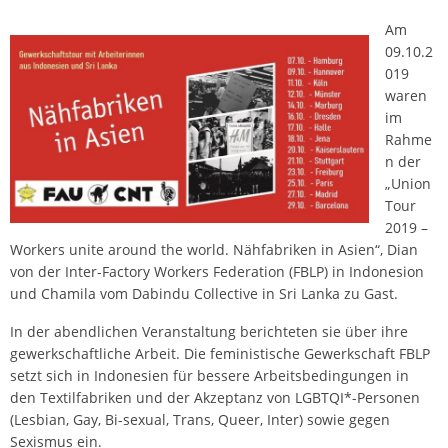
Am
09.10.2
019
waren
im
Rahme
n der
„Union
Tour
2019 –
Workers unite around the world. Nähfabriken in Asien“, Dian
von der Inter-Factory Workers Federation (FBLP) in Indonesion
und Chamila vom Dabindu Collective in Sri Lanka zu Gast.
In der abendlichen Veranstaltung berichteten sie über ihre
gewerkschaftliche Arbeit. Die feministische Gewerkschaft FBLP
setzt sich in Indonesien für bessere Arbeitsbedingungen in
den Textilfabriken und der Akzeptanz von LGBTQI*-Personen
(Lesbian, Gay, Bi-sexual, Trans, Queer, Inter) sowie gegen
Sexismus ein.