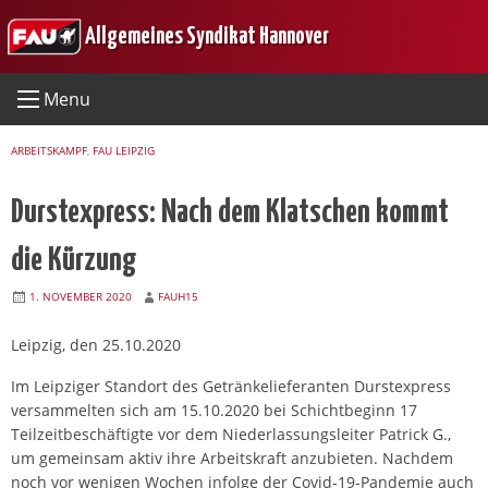
Skip
Allgemeines Syndikat Hannover
to
content
Menu
ARBEITSKAMPF
,
FAU LEIPZIG
Durstexpress: Nach dem Klatschen kommt
die Kürzung
1. NOVEMBER 2020
FAUH15
Leipzig, den 25.10.2020
Im Leipziger Standort des Getränkelieferanten Durstexpress
versammelten sich am 15.10.2020 bei Schichtbeginn 17
Teilzeitbeschäftigte vor dem Niederlassungsleiter Patrick G.,
um gemeinsam aktiv ihre Arbeitskraft anzubieten. Nachdem
noch vor wenigen Wochen infolge der Covid-19-Pandemie auch