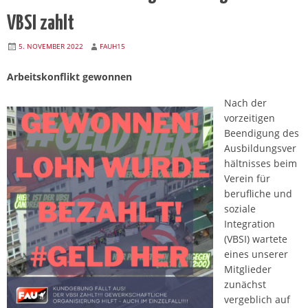
VBSI zahlt
5. NOVEMBER 2022
FAUH15
Arbeitskonflikt gewonnen
Nach de
r
vorzeitigen
Beendigung des
Ausbildungsver
hältnisses beim
Verein für
berufliche und
soziale
Integration
(VBSI) wartete
eines unserer
Mitglieder
zunächst
vergeblich auf