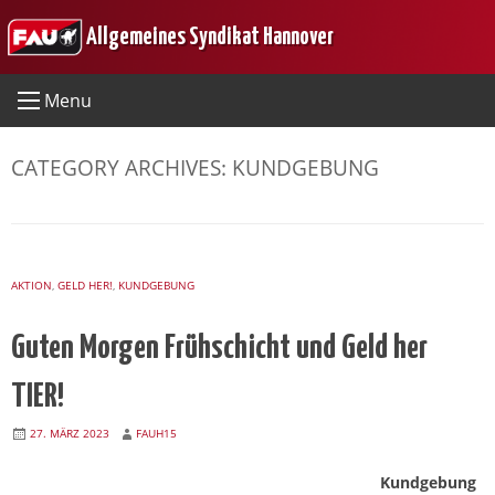
Skip
Allgemeines Syndikat Hannover
to
content
Menu
CATEGORY ARCHIVES:
KUNDGEBUNG
AKTION
,
GELD HER!
,
KUNDGEBUNG
Guten Morgen Frühschicht und Geld her
TIER!
27. MÄRZ 2023
FAUH15
Kundgebung