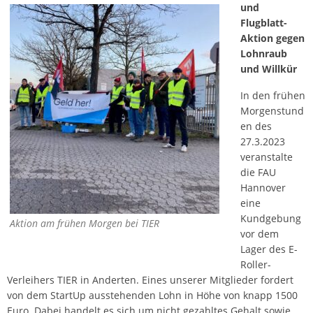
und
Flugblatt-
Aktion gegen
Lohnraub
und Willkür
In den frühen
Morgenstund
en des
27.3.2023
veranstalte
die FAU
Hannover
eine
Kundgebung
Aktion am frühen Morgen bei TIER
vor dem
Lager des E-
Roller-
Verleihers TIER in Anderten. Eines unserer Mitglieder fordert
von dem StartUp ausstehenden Lohn in Höhe von knapp 1500
Euro. Dabei handelt es sich um nicht gezahltes Gehalt sowie