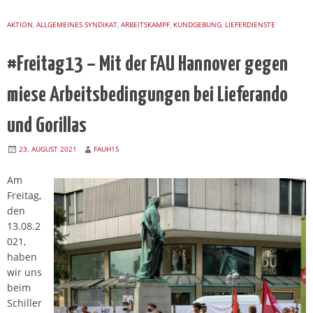
AKTION
,
ALLGEMEINES SYNDIKAT
,
ARBEITSKAMPF
,
KUNDGEBUNG
,
LIEFERDIENSTE
#Freitag13 – Mit der FAU Hannover gegen
miese Arbeitsbedingungen bei Lieferando
und Gorillas
23. AUGUST 2021
FAUH15
Am
Freitag,
den
13.08.2
021,
haben
wir uns
beim
Schiller